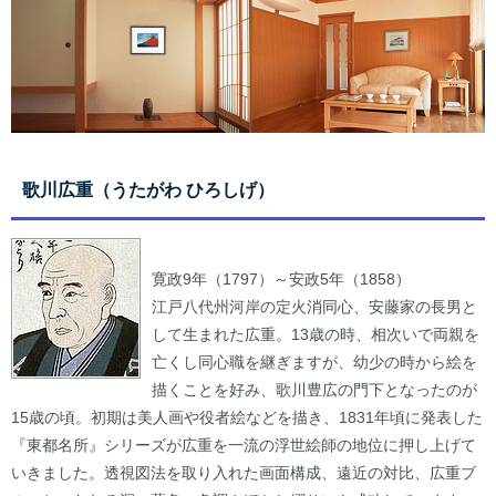
歌川広重（うたがわ ひろしげ）
寛政9年（1797）～安政5年（1858）
江戸八代州河岸の定火消同心、安藤家の長男と
して生まれた広重。13歳の時、相次いで両親を
亡くし同心職を継ぎますが、幼少の時から絵を
描くことを好み、歌川豊広の門下となったのが
15歳の頃。初期は美人画や役者絵などを描き、1831年頃に発表した
『東都名所』シリーズが広重を一流の浮世絵師の地位に押し上げて
いきました。透視図法を取り入れた画面構成、遠近の対比、広重ブ