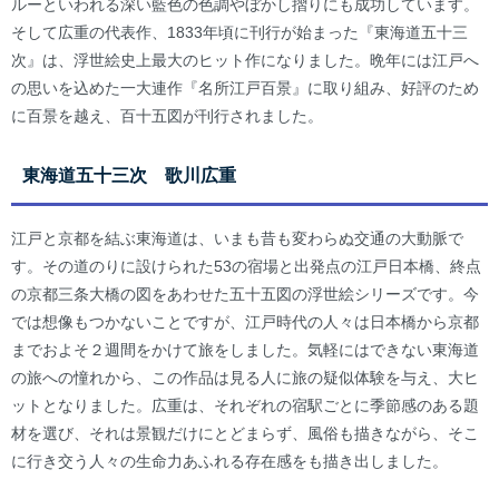
ルーといわれる深い藍色の色調やぼかし摺りにも成功しています。
そして広重の代表作、1833年頃に刊行が始まった『東海道五十三
次』は、浮世絵史上最大のヒット作になりました。晩年には江戸へ
の思いを込めた一大連作『名所江戸百景』に取り組み、好評のため
に百景を越え、百十五図が刊行されました。
東海道五十三次 歌川広重
江戸と京都を結ぶ東海道は、いまも昔も変わらぬ交通の大動脈で
す。その道のりに設けられた53の宿場と出発点の江戸日本橋、終点
の京都三条大橋の図をあわせた五十五図の浮世絵シリーズです。今
では想像もつかないことですが、江戸時代の人々は日本橋から京都
までおよそ２週間をかけて旅をしました。気軽にはできない東海道
の旅への憧れから、この作品は見る人に旅の疑似体験を与え、大ヒ
ットとなりました。広重は、それぞれの宿駅ごとに季節感のある題
材を選び、それは景観だけにとどまらず、風俗も描きながら、そこ
に行き交う人々の生命力あふれる存在感をも描き出しました。