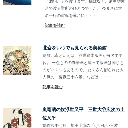
「酒匂川」を渡ります。橋はなく、肩車や蓮
台で渡る難所のひとつでした。 今まさに大
名一行の駕篭を蓮台に・・・
記事を読む
北斎をいつでも見られる美術館
葛飾北斎といえば、浮世絵木版画が有名です
ね。 一点ものの肉筆画と違って版画は同じも
のがいくつもあるので、 たくさん摺られた大
人気の「富嶽三十六景」などは ・・・
記事を読む
嵐竜蔵の奴浮世又平 三世大谷広次の土
佐又平
寛政六年七月、都座上演の「けいせい三本