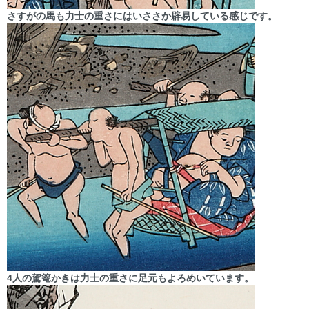
さすがの馬も力士の重さにはいささか辟易している感じです。
4人の駕篭かきは力士の重さに足元もよろめいています。