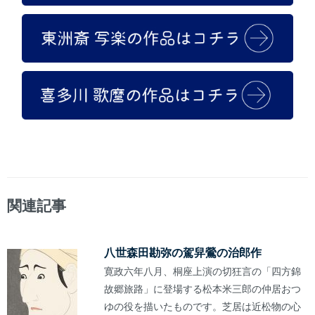
関連記事
八世森田勘弥の駕舁鶯の治郎作
寛政六年八月、桐座上演の切狂言の「四方錦
故郷旅路」に登場する松本米三郎の仲居おつ
ゆの役を描いたものです。芝居は近松物の心