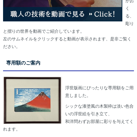
がお
く
る、
彫り
と摺りの世界を動画でご紹介しています。
左のサムネイルをクリックすると動画が表示されます、是非ご覧く
ださい。
専用額のご案内
浮世版画にぴったりな専用額をご用
意しました。
シックな漆塗風の木製枠は淡い色合
いの浮世絵を引き立て、
和洋問わずお部屋に彩りを与えてく
れます。