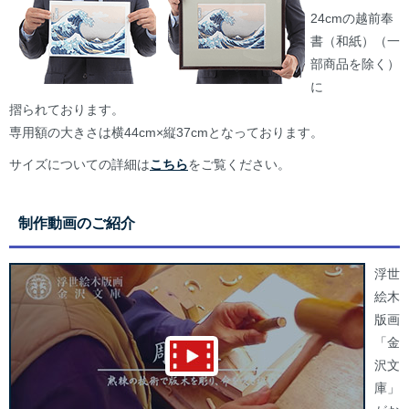
24cmの越前奉
書（和紙）（一
部商品を除く）
に
摺られております。
専用額の大きさは横44cm×縦37cmとなっております。
サイズについての詳細は
こちら
をご覧ください。
制作動画のご紹介
浮世
絵木
版画
「金
沢文
庫」