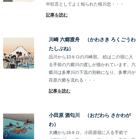
中狂言としてよく知られた桜川忠・・・
記事を読む
川崎 六郷渡舟 （かわさき ろくごうわ
たしぶね）
品川から10キロの川崎宿。 絵はこの宿に入
る手前の六郷川の渡しが描かれています。六
郷川は多摩川の下流の別称になり、多摩川が
荏原六郷を流れる・・・
記事を読む
小田原 酒匂川 （おだわら さかわが
わ）
大磯から16キロ。小田原宿に入る手前で